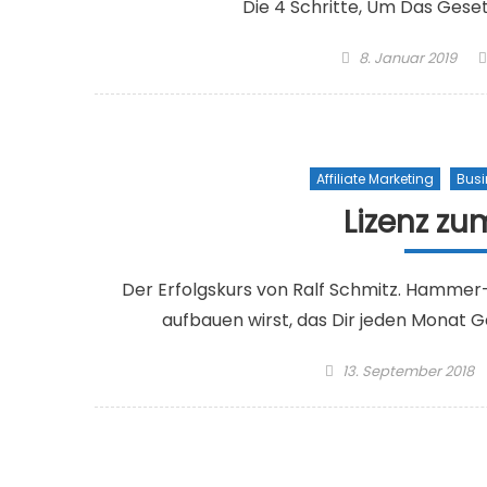
Die 4 Schritte, Um Das Gese
Posted on
8. Januar 2019
Affiliate Marketing
Busi
Lizenz zu
Der Erfolgskurs von Ralf Schmitz. Hammer-ha
aufbauen wirst, das Dir jeden Monat Gel
Posted on
13. September 2018