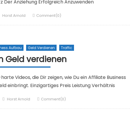
tz Der Anziehung Erfolgreich Anzuwenden
Author
Horst Arnold
Comment(0)
ness Aufbau
Geld Verdienen
Traffic
m Geld verdienen
rte Videos, die Dir zeigen, wie Du ein Affiliate Business
d einbringt. Einzigartiges Preis Leistung Verhältnis
Author
Horst Arnold
Comment(0)