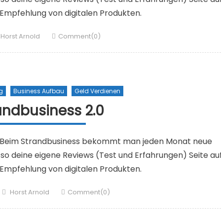
 Empfehlung von digitalen Produkten.
Author
Horst Arnold
Comment(0)
g
Business Aufbau
Geld Verdienen
andbusiness 2.0
g. Beim Strandbusiness bekommt man jeden Monat neue
ir so deine eigene Reviews (Test und Erfahrungen) Seite au
 Empfehlung von digitalen Produkten.
Author
Horst Arnold
Comment(0)