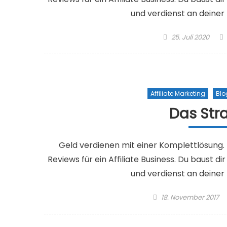
und verdienst an deiner
Posted on
25. Juli 2020
Affiliate Marketing
Blo
Das Str
Geld verdienen mit einer Komplettlösun
Reviews für ein Affiliate Business. Du baust d
und verdienst an deiner
Posted on
18. November 2017