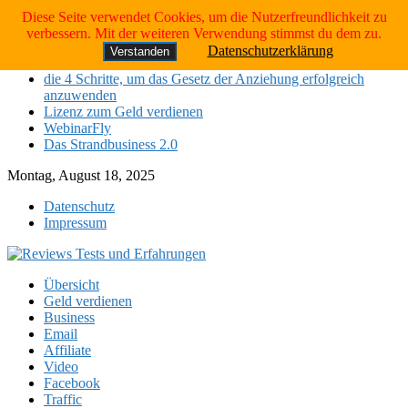
Skip to content
Diese Seite verwendet Cookies, um die Nutzerfreundlichkeit zu
Neueste Tests:
verbessern. Mit der weiteren Verwendung stimmst du dem zu.
Datenschutzerklärung
Verstanden
Das Strandbusiness 2.0
die 4 Schritte, um das Gesetz der Anziehung erfolgreich
anzuwenden
Lizenz zum Geld verdienen
WebinarFly
Das Strandbusiness 2.0
Montag, August 18, 2025
Datenschutz
Impressum
Übersicht
Geld verdienen
Business
Email
Affiliate
Video
Facebook
Traffic