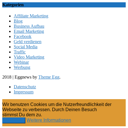
Kategorien
Affiliate Marketing
Blog
Business Aufbau
Email Marketing
Facebook
Geld verdienen
Social Media
Traffic
Video Marketing
Webinar
Werbung
2018
|
Eggnews by
Theme Egg
.
Datenschutz
Impressum
Wir benutzen Cookies um die Nutzerfreundlichkeit der
Webseite zu verbessen. Durch Deinen Besuch
stimmst Du dem zu.
Weitere Informationen
Verstanden