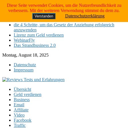
Skip to content
Diese Seite verwendet Cookies, um die Nutzerfreundlichkeit zu
Neueste Tests:
verbessern. Mit der weiteren Verwendung stimmst du dem zu.
Datenschutzerklärung
Verstanden
Das Strandbusiness 2.0
die 4 Schritte, um das Gesetz der Anziehung erfolgreich
anzuwenden
Lizenz zum Geld verdienen
WebinarFly
Das Strandbusiness 2.0
Montag, August 18, 2025
Datenschutz
Impressum
Übersicht
Geld verdienen
Business
Email
Affiliate
Video
Facebook
Traffic