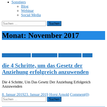
Sonstiges
Blog
Webinar
Social Media
Suchen
nach:
Monat:
November 2017
Affiliate Marketing
Business Aufbau
Geld verdienen
Traffic
die 4 Schritte, um das Gesetz der
Anziehung erfolgreich anzuwenden
Die 4 Schritte, Um Das Gesetz Der Anziehung Erfolgreich
Anzuwenden
Posted
Author
8. Januar 2019
23. Januar 2019
Horst Arnold
Comment(0)
on
Suchen
nach: