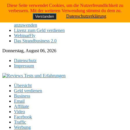
Skip
Neueste Tests:
Diese Seite verwendet Cookies, um die Nutzerfreundlichkeit zu
to
verbessern. Mit der weiteren Verwendung stimmst du dem zu.
Das Strandbusiness 2.0
content
Datenschutzerklärung
Verstanden
die 4 Schritte, um das Gesetz der Anziehung erfolgreich
anzuwenden
Lizenz zum Geld verdienen
WebinarFly
Das Strandbusiness 2.0
Donnerstag, August 06, 2026
Datenschutz
Impressum
Übersicht
Geld verdienen
Business
Email
Affiliate
Video
Facebook
Traffic
Werbung