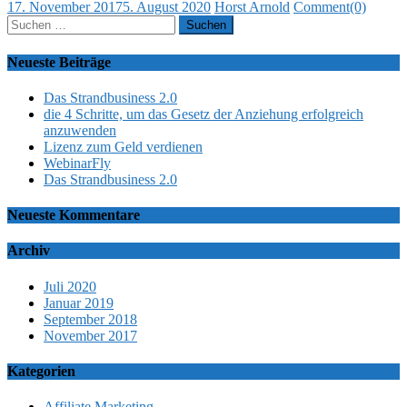
Posted
Author
17. November 2017
5. August 2020
Horst Arnold
Comment(0)
on
Suchen
nach:
Neueste Beiträge
Das Strandbusiness 2.0
die 4 Schritte, um das Gesetz der Anziehung erfolgreich
anzuwenden
Lizenz zum Geld verdienen
WebinarFly
Das Strandbusiness 2.0
Neueste Kommentare
Archiv
Juli 2020
Januar 2019
September 2018
November 2017
Kategorien
Affiliate Marketing