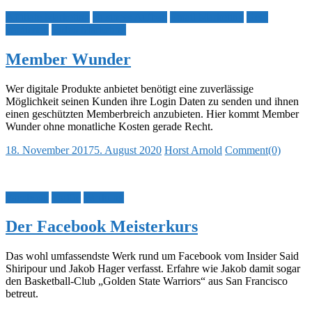
Affiliate Marketing
Business Aufbau
Email Marketing
Geld
verdienen
Video Marketing
Member Wunder
Wer digitale Produkte anbietet benötigt eine zuverlässige
Möglichkeit seinen Kunden ihre Login Daten zu senden und ihnen
einen geschützten Memberbreich anzubieten. Hier kommt Member
Wunder ohne monatliche Kosten gerade Recht.
Posted
Author
18. November 2017
5. August 2020
Horst Arnold
Comment(0)
on
Facebook
Traffic
Werbung
Der Facebook Meisterkurs
Das wohl umfassendste Werk rund um Facebook vom Insider Said
Shiripour und Jakob Hager verfasst. Erfahre wie Jakob damit sogar
den Basketball-Club „Golden State Warriors“ aus San Francisco
betreut.