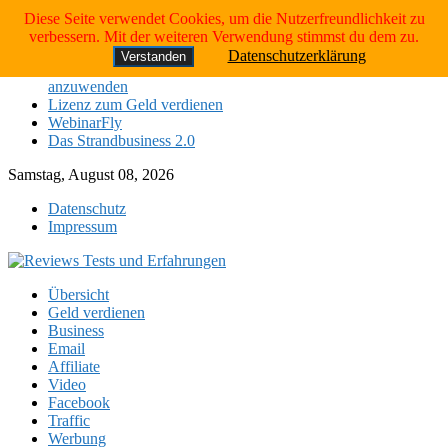
Skip
Neueste Tests:
Diese Seite verwendet Cookies, um die Nutzerfreundlichkeit zu
to
verbessern. Mit der weiteren Verwendung stimmst du dem zu.
Das Strandbusiness 2.0
content
Datenschutzerklärung
Verstanden
die 4 Schritte, um das Gesetz der Anziehung erfolgreich
anzuwenden
Lizenz zum Geld verdienen
WebinarFly
Das Strandbusiness 2.0
Samstag, August 08, 2026
Datenschutz
Impressum
Übersicht
Geld verdienen
Business
Email
Affiliate
Video
Facebook
Traffic
Werbung