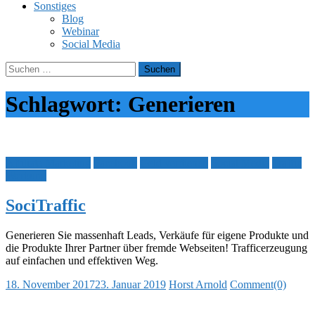
Sonstiges
Blog
Webinar
Social Media
Suchen
nach:
Schlagwort:
Generieren
Affiliate Marketing
Facebook
Geld verdienen
Social Media
Traffic
Werbung
SociTraffic
Generieren Sie massenhaft Leads, Verkäufe für eigene Produkte und
die Produkte Ihrer ​Partner über fremde Webseiten! Trafficerzeugung
auf einfachen und effektiven Weg.
Posted
Author
18. November 2017
23. Januar 2019
Horst Arnold
Comment(0)
on