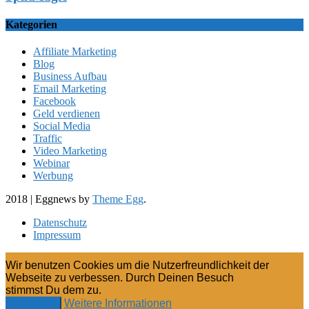
Kategorien
Affiliate Marketing
Blog
Business Aufbau
Email Marketing
Facebook
Geld verdienen
Social Media
Traffic
Video Marketing
Webinar
Werbung
2018
|
Eggnews by
Theme Egg
.
Datenschutz
Impressum
Wir benutzen Cookies um die Nutzerfreundlichkeit der
Webseite zu verbessen. Durch Deinen Besuch
stimmst Du dem zu.
Weitere Informationen
Verstanden