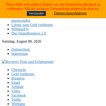
Skip
Neueste Tests:
Diese Seite verwendet Cookies, um die Nutzerfreundlichkeit zu
to
verbessern. Mit der weiteren Verwendung stimmst du dem zu.
Das Strandbusiness 2.0
content
Datenschutzerklärung
Verstanden
die 4 Schritte, um das Gesetz der Anziehung erfolgreich
anzuwenden
Lizenz zum Geld verdienen
WebinarFly
Das Strandbusiness 2.0
Samstag, August 08, 2026
Datenschutz
Impressum
Übersicht
Geld verdienen
Business
Email
Affiliate
Video
Facebook
Traffic
Werbung