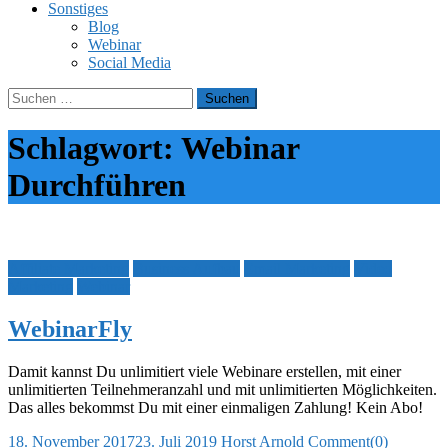
Sonstiges
Blog
Webinar
Social Media
Suchen
nach:
Schlagwort:
Webinar
Durchführen
Affiliate Marketing
Business Aufbau
Email Marketing
Video
Marketing
Webinar
WebinarFly
Damit kannst Du unlimitiert viele Webinare erstellen, mit einer
unlimitierten Teilnehmeranzahl und mit unlimitierten Möglichkeiten.
Das alles bekommst Du mit einer einmaligen Zahlung! Kein Abo!
Posted
Author
18. November 2017
23. Juli 2019
Horst Arnold
Comment(0)