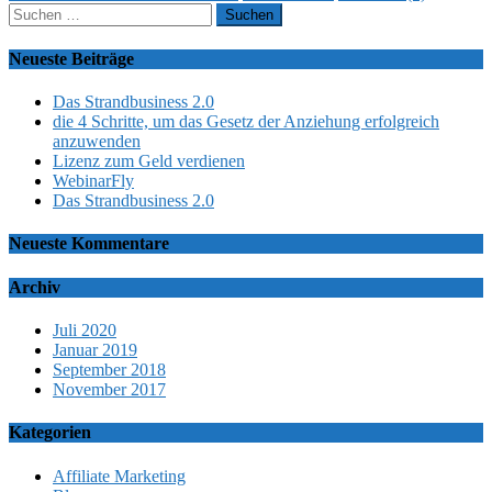
on
Suchen
nach:
Neueste Beiträge
Das Strandbusiness 2.0
die 4 Schritte, um das Gesetz der Anziehung erfolgreich
anzuwenden
Lizenz zum Geld verdienen
WebinarFly
Das Strandbusiness 2.0
Neueste Kommentare
Archiv
Juli 2020
Januar 2019
September 2018
November 2017
Kategorien
Affiliate Marketing