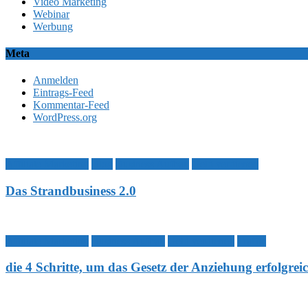
Video Marketing
Webinar
Werbung
Meta
Anmelden
Eintrags-Feed
Kommentar-Feed
WordPress.org
Affiliate Marketing
Blog
Business Aufbau
Geld verdienen
Das Strandbusiness 2.0
Affiliate Marketing
Business Aufbau
Geld verdienen
Traffic
die 4 Schritte, um das Gesetz der Anziehung erfolgr