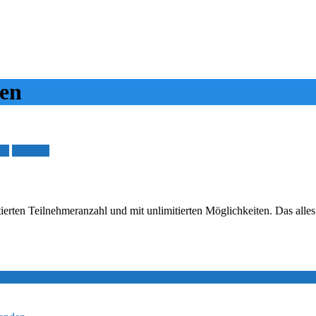
ten
ng
Webinar
mitierten Teilnehmeranzahl und mit unlimitierten Möglichkeiten. Das a