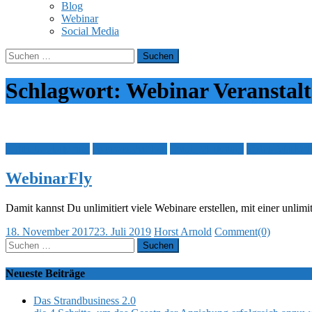
Blog
Webinar
Social Media
Suchen
nach:
Schlagwort:
Webinar Veranstal
Affiliate Marketing
Business Aufbau
Email Marketing
Video Marketi
WebinarFly
Damit kannst Du unlimitiert viele Webinare erstellen, mit einer unli
Posted
Author
18. November 2017
23. Juli 2019
Horst Arnold
Comment(0)
on
Suchen
nach:
Neueste Beiträge
Das Strandbusiness 2.0