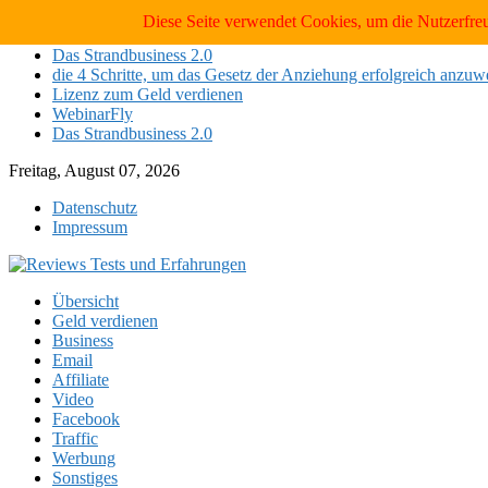
Skip
Neueste Tests:
Diese Seite verwendet Cookies, um die Nutzerfre
to
Das Strandbusiness 2.0
content
die 4 Schritte, um das Gesetz der Anziehung erfolgreich anzu
Lizenz zum Geld verdienen
WebinarFly
Das Strandbusiness 2.0
Freitag, August 07, 2026
Datenschutz
Impressum
Übersicht
Geld verdienen
Business
Email
Affiliate
Video
Facebook
Traffic
Werbung
Sonstiges